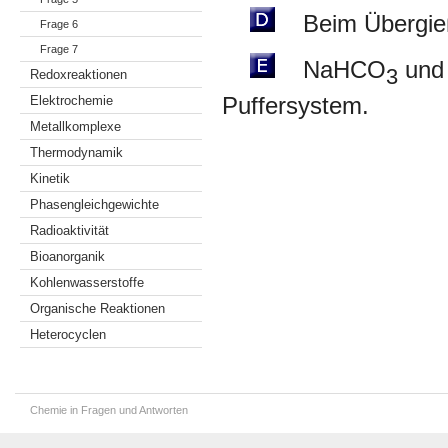
Beim Übergieße
Frage 6
Frage 7
NaHCO
und
3
Redoxreaktionen
Elektrochemie
Puffersystem.
Metallkomplexe
Thermodynamik
Kinetik
Phasengleichgewichte
Radioaktivität
Bioanorganik
Kohlenwasserstoffe
Organische Reaktionen
Heterocyclen
Chemie in Fragen und Antworten