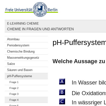
E-LEARNING CHEMIE
CHEMIE IN FRAGEN UND ANTWORTEN
Atombau
pH-Puffersystem
Periodensystem
Chemische Bindung
Massenwirkungsgesetz
Welche Aussage z
Salze
Säuren und Basen
pH-Puffersysteme
In Wasser bild
Frage 1
Frage 2
Die Oxidationss
Frage 3
Frage 4
In wässriger Lö
Frage 5