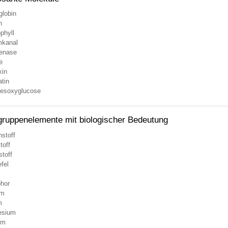
lobin
n
phyll
mkanal
genase
e
xin
atin
desoxyglucose
ruppenelemente mit biologischer Bedeutung
stoff
toff
toff
fel
hor
um
m
esium
um