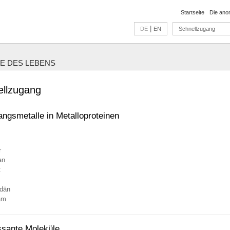
Startseite
Die ano
|
DE
EN
Schnellzugang
E DES LEBENS
ellzugang
ngsmetalle in Metalloproteinen
r
an
t
dän
am
ssante Moleküle