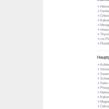
Hämog
Ferriti
Chloro
Kaliu
Nitro
Ureas
Thyro
cis-Pl
Fluor
Hauptg
Kohlen
Sticks
Sauers
Schwe
Selen
Phosp
Natri
Kaliu
Magn
Calci