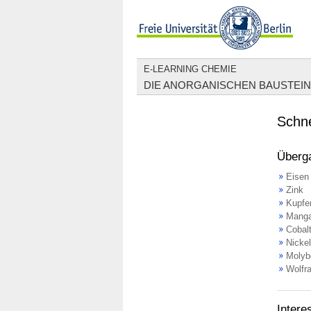
E-LEARNING CHEMIE
DIE ANORGANISCHEN BAUSTEIN
Schn
Überga
Eisen
Zink
Kupfe
Mang
Cobal
Nickel
Molyb
Wolfr
Intere