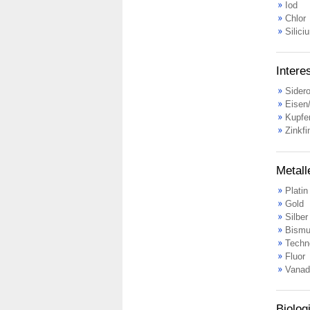
Iod
Chlor
Silici
Intere
Sider
Eisen
Kupfer
Zinkfi
Metall
Platin
Gold
Silber
Bismu
Techn
Fluor
Vanad
Biolog