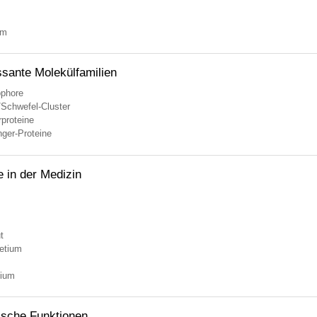
um
ssante Molekülfamilien
ophore
/Schwefel-Cluster
proteine
nger-Proteine
e in der Medizin
t
etium
ium
ische Funktionen