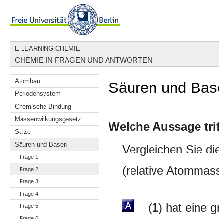
E-LEARNING CHEMIE
CHEMIE IN FRAGEN UND ANTWORTEN
Atombau
Säuren und Base
Periodensystem
Chemische Bindung
Massenwirkungsgesetz
Welche Aussage trif
Salze
Säuren und Basen
Vergleichen Sie die
Frage 1
(relative Atommasse
Frage 2
Frage 3
Frage 4
(
1
) hat eine 
Frage 5
Frage 6