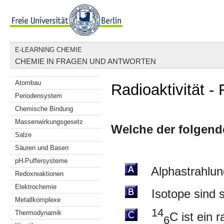
E-LEARNING CHEMIE
CHEMIE IN FRAGEN UND ANTWORTEN
Atombau
Radioaktivität -
Periodensystem
Chemische Bindung
Massenwirkungsgesetz
Welche der folgende
Salze
Säuren und Basen
pH-Puffersysteme
Alphastrahlung
Redoxreaktionen
Elektrochemie
Isotope sind st
Metallkomplexe
14
Thermodynamik
C ist ein 
6