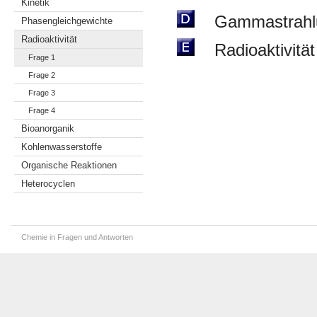
Kinetik
Gammastrahlung
Phasengleichgewichte
Radioaktivität
Radioaktivität i
Frage 1
Frage 2
Frage 3
Frage 4
Bioanorganik
Kohlenwasserstoffe
Organische Reaktionen
Heterocyclen
Chemie in Fragen und Antworten