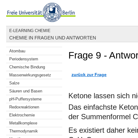
E-LEARNING CHEMIE
CHEMIE IN FRAGEN UND ANTWORTEN
Atombau
Frage 9 - Antwor
Periodensystem
Chemische Bindung
zurück zur Frage
Massenwirkungsgesetz
Salze
Säuren und Basen
Ketone lassen sich ni
pH-Puffersysteme
Das einfachste Keton
Redoxreaktionen
Elektrochemie
der Summenformel C
Metallkomplexe
Es existiert daher 
Thermodynamik