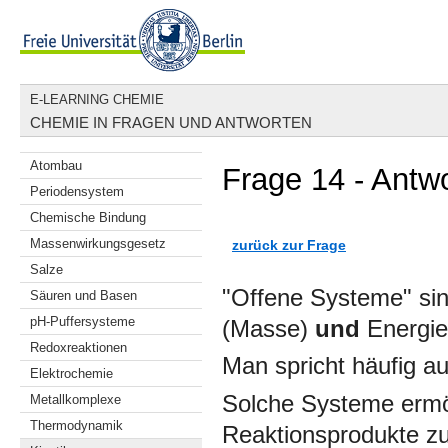
E-LEARNING CHEMIE
CHEMIE IN FRAGEN UND ANTWORTEN
Atombau
Frage 14 - Antwo
Periodensystem
Chemische Bindung
Massenwirkungsgesetz
zurück zur Frage
Salze
"Offene Systeme" sin
Säuren und Basen
pH-Puffersysteme
(Masse)
und
Energie
Redoxreaktionen
Man spricht häufig a
Elektrochemie
Solche Systeme ermö
Metallkomplexe
Thermodynamik
Reaktionsprodukte zu