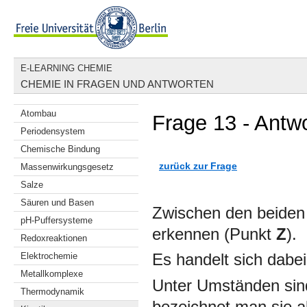
E-LEARNING CHEMIE
CHEMIE IN FRAGEN UND ANTWORTEN
Atombau
Frage 13 - Antw
Periodensystem
Chemische Bindung
zurück zur Frage
Massenwirkungsgesetz
Salze
Säuren und Basen
Zwischen den beiden
pH-Puffersysteme
erkennen (Punkt
Z
).
Redoxreaktionen
Elektrochemie
Es handelt sich dabe
Metallkomplexe
Unter Umständen sind
Thermodynamik
bezeichnet man sie a