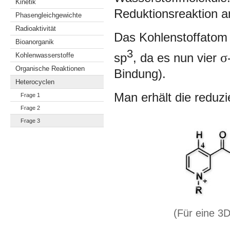
Kinetik
Reduktionsreaktion an
Phasengleichgewichte
Radioaktivität
Das Kohlenstoffato
Bioanorganik
3
σ
sp
, da es nun vier
Kohlenwasserstoffe
Organische Reaktionen
Bindung).
Heterocyclen
Man erhält die redu
Frage 1
Frage 2
Frage 3
(Für eine 3D