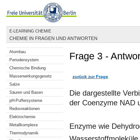
E-LEARNING CHEMIE
CHEMIE IN FRAGEN UND ANTWORTEN
Atombau
Frage 3 - Antwor
Periodensystem
Chemische Bindung
Massenwirkungsgesetz
zurück zur Frage
Salze
Die dargestellte Verb
Säuren und Basen
pH-Puffersysteme
der Coenzyme NAD 
Redoxreaktionen
Elektrochemie
Enzyme wie Dehydrog
Metallkomplexe
Thermodynamik
Wasserstoffmoleküle. 