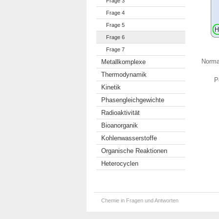
Frage 3
Frage 4
Frage 5
Frage 6
Frage 7
Norma
Metallkomplexe
Thermodynamik
P
Kinetik
Phasengleichgewichte
Radioaktivität
Bioanorganik
Kohlenwasserstoffe
Organische Reaktionen
Heterocyclen
Chemie in Fragen und Antworten