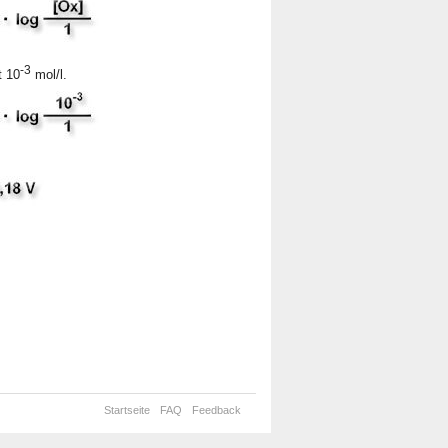
-3
t 10
mol/l.
Startseite
FAQ
Feedback