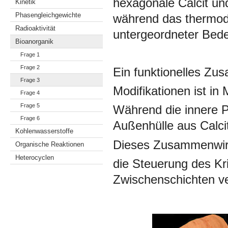
hexagonale Calcit un
Kinetik
Phasengleichgewichte
während das thermody
Radioaktivität
untergeordneter Bede
Bioanorganik
Frage 1
Frage 2
Ein funktionelles Z
Frage 3
Modifikationen ist in
Frage 4
Frage 5
Während die innere Pe
Frage 6
Außenhülle aus Calcit
Kohlenwasserstoffe
Dieses Zusammenwir
Organische Reaktionen
Heterocyclen
die Steuerung des Kr
Zwischenschichten ve